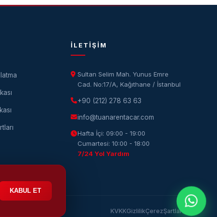
İLETIŞIM
Sultan Selim Mah. Yunus Emre
latma
Cad. No:17/A, Kağıthane / İstanbul
ikası
+90 (212) 278 63 63
kası
info@tuanarentacar.com
tları
Hafta İçi: 09:00 - 19:00
Cumartesi: 10:00 - 18:00
7/24 Yol Yardım
KABUL ET
KVKK
Gizlilik
Çerez
Şartlar