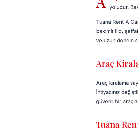
A
yoludur. Bak
Tuana Rent A Car
bakımlı filo, şeff
ve uzun dönem se
Araç Kiral
Araç kiralama sa
İhtiyacınız değiş
güvenli bir araçla 
Tuana Rent