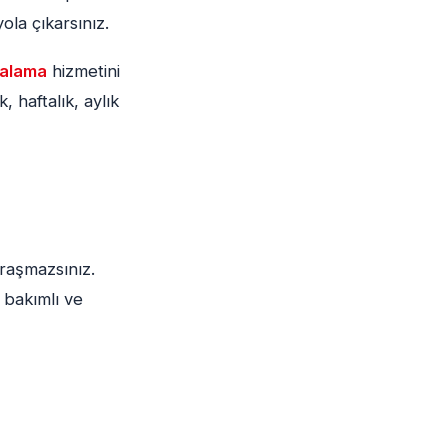
yola çıkarsınız.
ralama
hizmetini
 haftalık, aylık
raşmazsınız.
 bakımlı ve