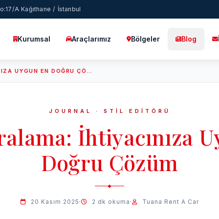
:17/A Kağıthane / İstanbul
Kurumsal
Araçlarımız
Bölgeler
Blog
ARAÇ KIRALAMA: İHTIYACINIZA UYGUN EN DOĞRU ÇÖZÜM
JOURNAL · STİL EDİTÖRÜ
ralama: İhtiyacınıza 
Doğru Çözüm
20 Kasım 2025
·
2 dk okuma
·
Tuana Rent A Car