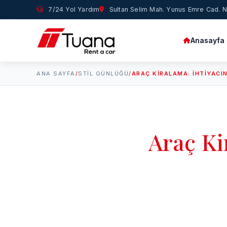
7/24 Yol Yardım
Sultan Selim Mah. Yunus Emre Cad. No
Anasayfa
ANA SAYFA
/
STIL GÜNLÜĞÜ
/
Araç Ki