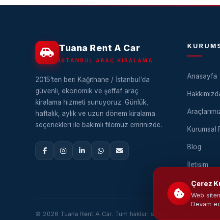
KURUM
Tuana Rent A Car
İSTANBUL ARAÇ KIRALAMA
Anasayfa
2015'ten beri Kağıthane / İstanbul'da
güvenli, ekonomik ve şeffaf araç
Hakkımızd
kiralama hizmeti sunuyoruz. Günlük,
Araçlarımı
haftalık, aylık ve uzun dönem kiralama
seçenekleri ile bakımlı filomuz emrinizde.
Kurumsal F
Blog
İletişim
Çerez K
Web sitem
Devam e
© 2026 Tuana Rent A Car. Tüm hakları saklıdır. · Tasarım & Yaz