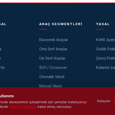
SAL
ARAÇ SEGMENTLERI
YASAL
Ekonomik Araçlar
KVKK Aydın
a
Orta Sınıf Araçlar
Gizlilik Polit
z
Üst Sınıf Araçlar
Çerez Politi
ilo
SUV / Crossover
Kullanım Şar
Otomatik Vitesli
Manuel Vitesli
ullanımı
Detaylar
izde deneyiminizi iyileştirmek için çerezler kullanıyoruz.
derek
Çerez Politikamızı
kabul etmiş olursunuz.
ılım:
DijiWOW