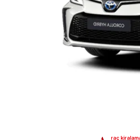
raç kiralam