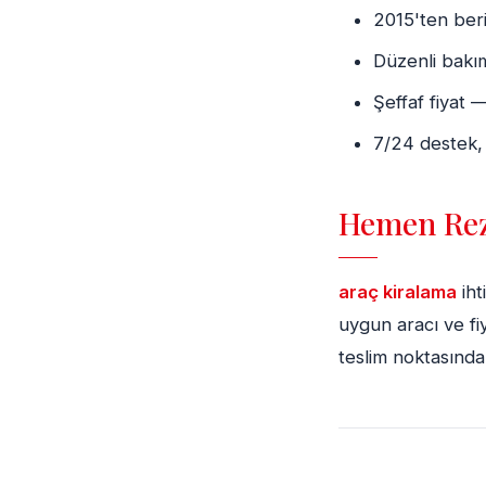
2015'ten beri
Düzenli bakım
Şeffaf fiyat —
7/24 destek,
Hemen Rez
araç kiralama
iht
uygun aracı ve fi
teslim noktasında