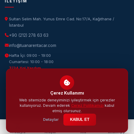
İLETIŞIM
Sultan Selim Mah. Yunus Emre Cad. No:17/A, Kağıthane /
İstanbul
+90 (212) 278 63 63
info@tuanarentacar.com
Hafta İçi: 09:00 - 19:00
Cumartesi: 10:00 - 18:00
7/24 Yol Yardım
Çerez Kullanımı
© 2026 Tuana Rent A Car. Tüm hakları saklıdır. · Tasarım & Yazılım:
Web sitemizde deneyiminizi iyileştirmek için çerezler
DijiWOW
kullanıyoruz. Devam ederek
Çerez Politikamızı
kabul
KVKK
Gizlilik
Çerez
Şartlar
etmiş olursunuz.
Detaylar
KABUL ET
Anasayfa
Araçlar
Ara
WhatsApp