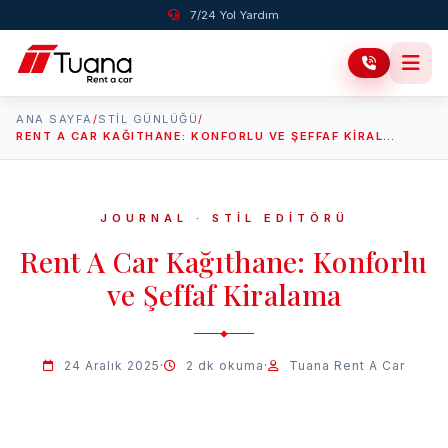
7/24 Yol Yardım
ANA SAYFA
/
STIL GÜNLÜĞÜ
/
RENT A CAR KAĞITHANE: KONFORLU VE ŞEFFAF KIRALAMA
JOURNAL · STİL EDİTÖRÜ
Rent A Car Kağıthane: Konforlu
ve Şeffaf Kiralama
24 Aralık 2025
·
2 dk okuma
·
Tuana Rent A Car