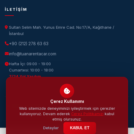
İLETIŞIM
Sultan Selim Mah. Yunus Emre Cad. No:17/A, Kağıthane /
İstanbul
+90 (212) 278 63 63
info@tuanarentacar.com
Hafta İçi: 09:00 - 19:00
Cumartesi: 10:00 - 18:00
7/24 Yol Yardım
Çerez Kullanımı
© 2026 Tuana Rent A Car. Tüm hakları saklıdır. · Tasarım & Yazılım:
Web sitemizde deneyiminizi iyileştirmek için çerezler
DijiWOW
kullanıyoruz. Devam ederek
Çerez Politikamızı
kabul
KVKK
Gizlilik
Çerez
Şartlar
etmiş olursunuz.
Detaylar
KABUL ET