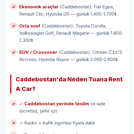
Ekonomik araçlar
(Caddebostan): Fiat Egea,
Renault Clio, Hyundai i20 — günlük 1.400-1.700₺
Orta sınıf
(Caddebostan): Toyota Corolla,
Volkswagen Golf, Renault Megane — günlük 1.800-
2.300₺
SUV / Crossover
(Caddebostan): Citroen C3/C5
Aircross, Hyundai Bayon — günlük 2.000-2.800₺
Caddebostan'da Neden Tuana Rent
A Car?
✓
Caddebostan yerinde teslim
ve iade
(ücretsiz, şehir içi)
✓ Kasko + trafik sigortası fiyata dahil