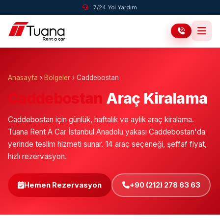
7/24 Yol Yardım
Anasayfa
›
Bölgeler
›
Caddebostan
Caddebostan
Araç Kiralama
Caddebostan için günlük, haftalık ve aylık araç kiralama.
Tuana Rent A Car İstanbul Anadolu yakası Caddebostan'da
yerinde teslim hizmeti sunar. 14 araç seçeneği, şeffaf fiyat,
hızlı rezervasyon.
Hemen Rezervasyon
+90 (212) 278 63 63