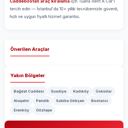
Caddebostan araç kiralama
için Tuana Rent A Car'ı
tercih edin — İstanbul'da 10+ yıllık tecrübemizle güvenli,
hızlı ve uygun fiyatlı hizmet garantisi.
Önerilen Araçlar
Yakın Bölgeler
Bağdat Caddesi
Suadiye
Kadıköy
Üsküdar
Ataşehir
Pendik
Sabiha Gökçen
Bostancı
Erenköy
Göztepe