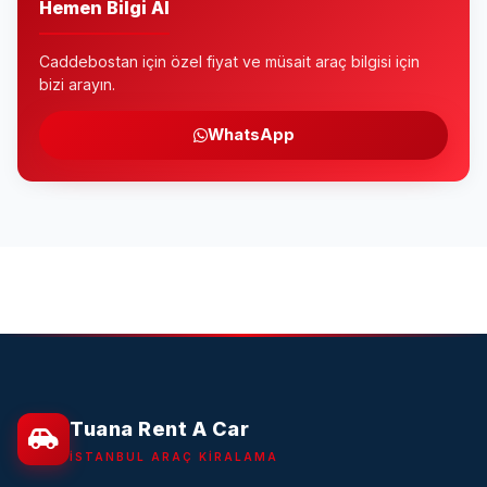
Hemen Bilgi Al
Caddebostan için özel fiyat ve müsait araç bilgisi için
bizi arayın.
WhatsApp
Tuana Rent A Car
İSTANBUL ARAÇ KIRALAMA