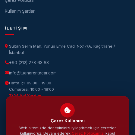
Çerez Politikası
Kullanım Şartları
İLETIŞIM
Sultan Selim Mah. Yunus Emre Cad. No:17/A, Kağıthane /
İstanbul
+90 (212) 278 63 63
info@tuanarentacar.com
Hafta İçi: 09:00 - 19:00
Cumartesi: 10:00 - 18:00
7/24 Yol Yardım
Çerez Kullanımı
© 2026 Tuana Rent A Car. Tüm hakları saklıdır. · Tasarım & Yazılım:
Web sitemizde deneyiminizi iyileştirmek için çerezler
DijiWOW
kullanıyoruz. Devam ederek
Çerez Politikamızı
kabul