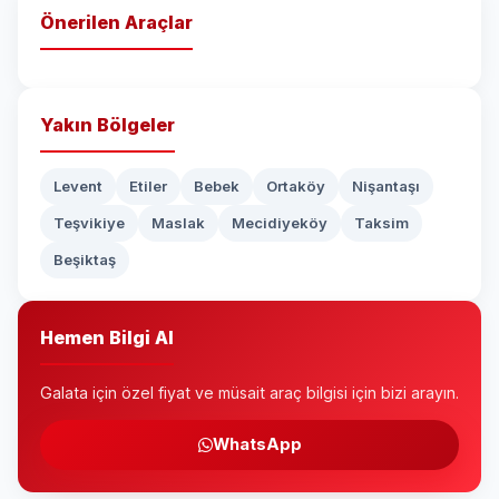
Önerilen Araçlar
Yakın Bölgeler
Levent
Etiler
Bebek
Ortaköy
Nişantaşı
Teşvikiye
Maslak
Mecidiyeköy
Taksim
Beşiktaş
Hemen Bilgi Al
Galata için özel fiyat ve müsait araç bilgisi için bizi arayın.
WhatsApp