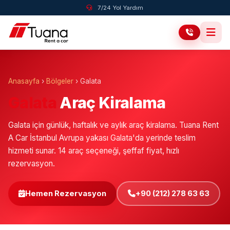
7/24 Yol Yardım
Anasayfa
›
Bölgeler
›
Galata
Galata
Araç Kiralama
Galata için günlük, haftalık ve aylık araç kiralama. Tuana Rent
A Car İstanbul Avrupa yakası Galata'da yerinde teslim
hizmeti sunar. 14 araç seçeneği, şeffaf fiyat, hızlı
rezervasyon.
Hemen Rezervasyon
+90 (212) 278 63 63