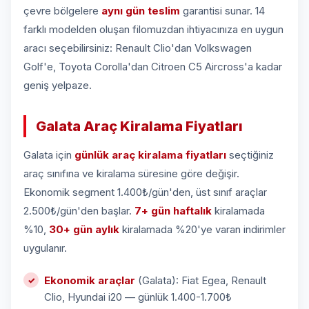
çevre bölgelere
aynı gün teslim
garantisi sunar. 14
farklı modelden oluşan filomuzdan ihtiyacınıza en uygun
aracı seçebilirsiniz: Renault Clio'dan Volkswagen
Golf'e, Toyota Corolla'dan Citroen C5 Aircross'a kadar
geniş yelpaze.
Galata Araç Kiralama Fiyatları
Galata için
günlük araç kiralama fiyatları
seçtiğiniz
araç sınıfına ve kiralama süresine göre değişir.
Ekonomik segment 1.400₺/gün'den, üst sınıf araçlar
2.500₺/gün'den başlar.
7+ gün haftalık
kiralamada
%10,
30+ gün aylık
kiralamada %20'ye varan indirimler
uygulanır.
Ekonomik araçlar
(Galata): Fiat Egea, Renault
Clio, Hyundai i20 — günlük 1.400-1.700₺