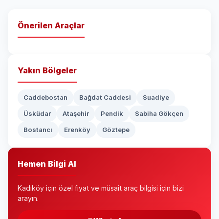
Önerilen Araçlar
Yakın Bölgeler
Caddebostan
Bağdat Caddesi
Suadiye
Üsküdar
Ataşehir
Pendik
Sabiha Gökçen
Bostancı
Erenköy
Göztepe
Hemen Bilgi Al
Kadıköy için özel fiyat ve müsait araç bilgisi için bizi
arayın.