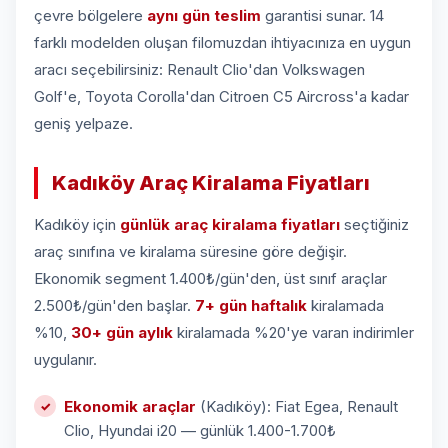
çevre bölgelere
aynı gün teslim
garantisi sunar. 14
farklı modelden oluşan filomuzdan ihtiyacınıza en uygun
aracı seçebilirsiniz: Renault Clio'dan Volkswagen
Golf'e, Toyota Corolla'dan Citroen C5 Aircross'a kadar
geniş yelpaze.
Kadıköy Araç Kiralama Fiyatları
Kadıköy için
günlük araç kiralama fiyatları
seçtiğiniz
araç sınıfına ve kiralama süresine göre değişir.
Ekonomik segment 1.400₺/gün'den, üst sınıf araçlar
2.500₺/gün'den başlar.
7+ gün haftalık
kiralamada
%10,
30+ gün aylık
kiralamada %20'ye varan indirimler
uygulanır.
Ekonomik araçlar
(Kadıköy): Fiat Egea, Renault
Clio, Hyundai i20 — günlük 1.400-1.700₺