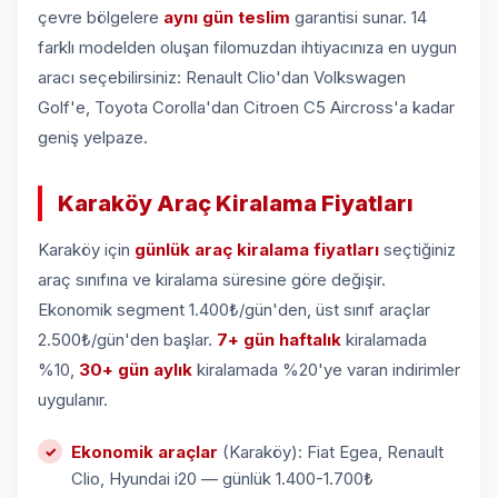
çevre bölgelere
aynı gün teslim
garantisi sunar. 14
farklı modelden oluşan filomuzdan ihtiyacınıza en uygun
aracı seçebilirsiniz: Renault Clio'dan Volkswagen
Golf'e, Toyota Corolla'dan Citroen C5 Aircross'a kadar
geniş yelpaze.
Karaköy Araç Kiralama Fiyatları
Karaköy için
günlük araç kiralama fiyatları
seçtiğiniz
araç sınıfına ve kiralama süresine göre değişir.
Ekonomik segment 1.400₺/gün'den, üst sınıf araçlar
2.500₺/gün'den başlar.
7+ gün haftalık
kiralamada
%10,
30+ gün aylık
kiralamada %20'ye varan indirimler
uygulanır.
Ekonomik araçlar
(Karaköy): Fiat Egea, Renault
Clio, Hyundai i20 — günlük 1.400-1.700₺