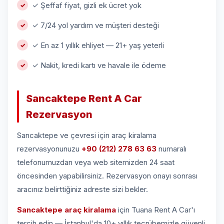
✓ Şeffaf fiyat, gizli ek ücret yok
✓ 7/24 yol yardım ve müşteri desteği
✓ En az 1 yıllık ehliyet — 21+ yaş yeterli
✓ Nakit, kredi kartı ve havale ile ödeme
Sancaktepe Rent A Car
Rezervasyon
Sancaktepe ve çevresi için araç kiralama
rezervasyonunuzu
+90 (212) 278 63 63
numaralı
telefonumuzdan veya web sitemizden 24 saat
öncesinden yapabilirsiniz. Rezervasyon onayı sonrası
aracınız belirttiğiniz adreste sizi bekler.
Sancaktepe araç kiralama
için Tuana Rent A Car'ı
tercih edin — İstanbul'da 10+ yıllık tecrübemizle güvenli,