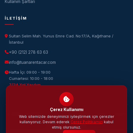
Kullanım Şartları
İLETIŞIM
Sultan Selim Mah. Yunus Emre Cad. No:17/A, Kağıthane /
İstanbul
+90 (212) 278 63 63
info@tuanarentacar.com
Hafta İçi: 09:00 - 19:00
Cumartesi: 10:00 - 18:00
7/24 Yol Yardım
Çerez Kullanımı
© 2026 Tuana Rent A Car. Tüm hakları saklıdır. · Tasarım & Yazılım:
Web sitemizde deneyiminizi iyileştirmek için çerezler
DijiWOW
kullanıyoruz. Devam ederek
Çerez Politikamızı
kabul
KVKK
Gizlilik
Çerez
Şartlar
etmiş olursunuz.